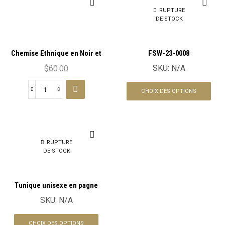
RUPTURE
DE STOCK
Chemise Ethnique en Noir et
FSW-23-0008
Blanc : Le Classique
SKU:
N/A
$
60.00
Réinventé
CHOIX DES OPTIONS
RUPTURE
DE STOCK
Tunique unisexe en pagne
africain en Wax FSW-23-0009
SKU:
N/A
CHOIX DES OPTIONS