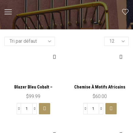
Blazer Bleu Cobalt –
Chemise À Motifs Africains
L’Élégance Éthnique
Éclatants – Élégance et
$
99.99
$
60.00
Culture