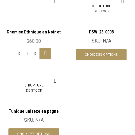
RUPTURE
DE STOCK
Chemise Ethnique en Noir et
FSW-23-0008
Blanc : Le Classique
SKU:
N/A
$
60.00
Réinventé
CHOIX DES OPTIONS
RUPTURE
DE STOCK
Tunique unisexe en pagne
africain en Wax FSW-23-0009
SKU:
N/A
CHOIX DES OPTIONS