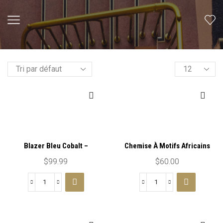
Blazer Bleu Cobalt –
Chemise À Motifs Africains
L’Élégance Éthnique
Éclatants – Élégance et
$
99.99
$
60.00
Culture