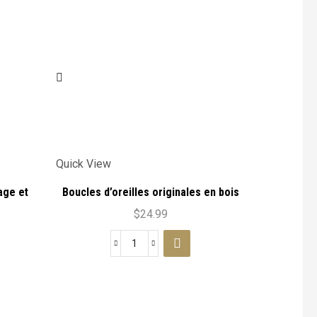
Quick View
age et
Boucles d’oreilles originales en bois
et coquillage
$
24.99
quantité
de
Quick View
Boucles
d'oreilles
Boucles d’o