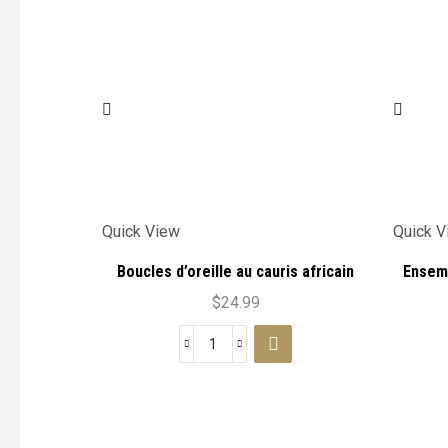
Quick View
Quick V
Boucles d’oreille au cauris africain
Ensemb
Motifs
$
24.99
quantité
de
Boucles
d'oreille