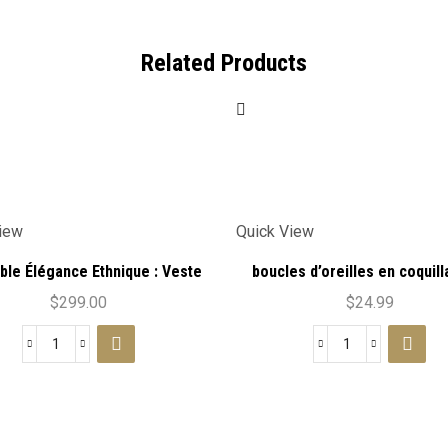
Related Products
iew
Quick View
le Élégance Ethnique : Veste
boucles d’oreilles en coquill
 Africains & Collier Statement
bois exotique
$
299.00
$
24.99
quantité
quantité
de
de
Ensemble
boucles
Élégance
d'oreilles