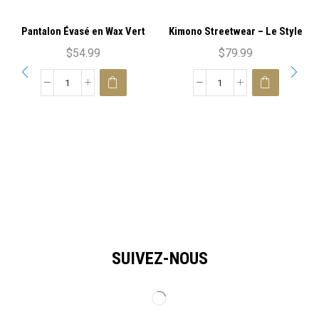
Pantalon Évasé en Wax Vert
Kimono Streetwear – Le Style
Urbain Réinventé
$
54.99
$
79.99
SUIVEZ-NOUS