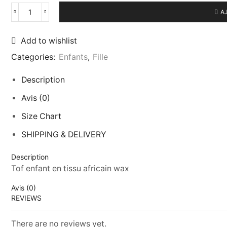
A
quantité
de
FSW-
Add to wishlist
23-
Categories:
Enfants
,
Fille
00030
Description
Avis (0)
Size Chart
SHIPPING & DELIVERY
Description
Tof enfant en tissu africain wax
Avis (0)
REVIEWS
There are no reviews yet.