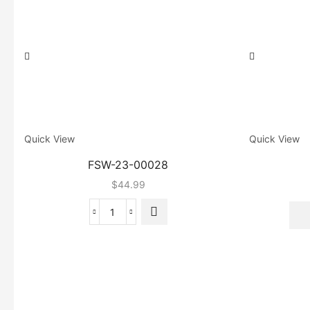
Quick View
Quick View
FSW-23-00028
$
44.99
quantité
de
FSW-
23-
00028