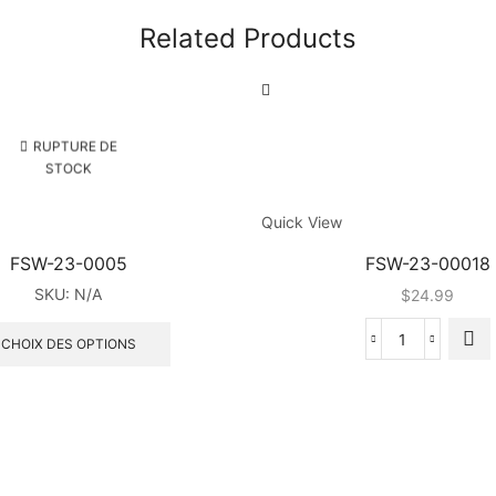
Related Products
RUPTURE DE
STOCK
Quick View
FSW-23-0005
FSW-23-00018
SKU:
N/A
$
24.99
Ce
produit
CHOIX DES OPTIONS
quantité
a
de
plusieurs
FSW-
variations.
23-
Les
00018
options
peuvent