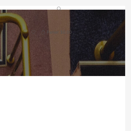
Panier
$
0.00