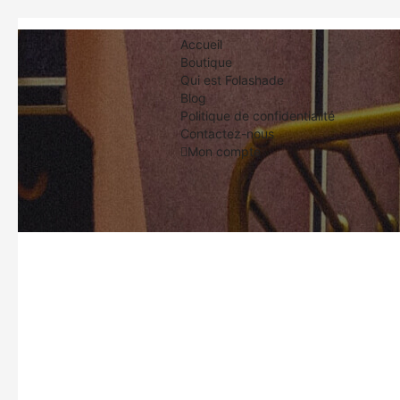
Accueil
Boutique
Qui est Folashade
Blog
Politique de confidentialité
Contactez-nous
Mon compte