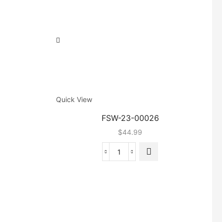
Quick View
FSW-23-00026
$
44.99
quantité
de
FSW-
23-
00026
Q